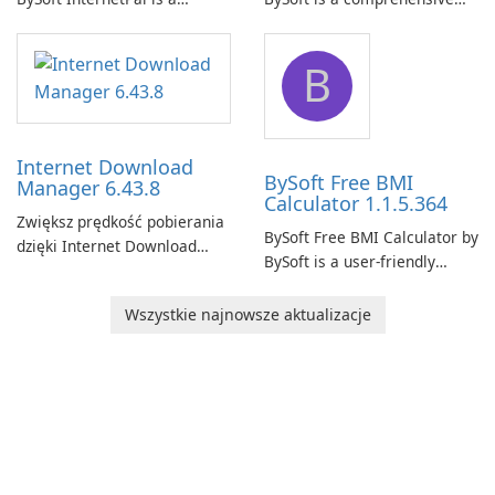
comprehensive software
network monitoring software
application designed to
designed to help businesses
B
monitor your internet
effectively manage their
connection and provide real-
network infrastructure.
time insights into its
performance.
Internet Download
BySoft Free BMI
Manager 6.43.8
Calculator 1.1.5.364
Zwiększ prędkość pobierania
BySoft Free BMI Calculator by
dzięki Internet Download
BySoft is a user-friendly
Manager!
software application
designed to help you
Wszystkie najnowsze aktualizacje
calculate your Body Mass
Index quickly and accurately.