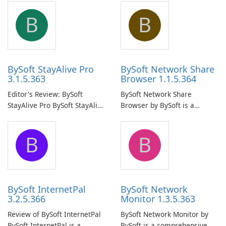
B
B
BySoft StayAlive Pro
BySoft Network Share
3.1.5.363
Browser 1.1.5.364
Editor's Review: BySoft
BySoft Network Share
StayAlive Pro BySoft StayAlive
Browser by BySoft is a
Pro is a reliable software
comprehensive software
application designed to
application that allows users
B
B
ensure the continuous and
to easily browse and manage
uninterrupted operation of
shared folders on their
your computer system.
network.
BySoft InternetPal
BySoft Network
3.2.5.366
Monitor 1.3.5.363
Review of BySoft InternetPal
BySoft Network Monitor by
BySoft InternetPal is a
BySoft is a comprehensive