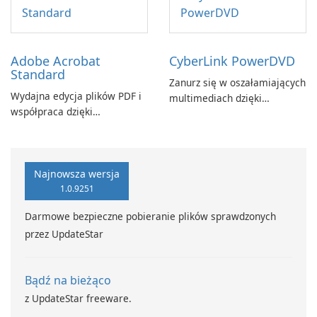
Adobe Acrobat
CyberLink PowerDVD
Standard
Zanurz się w oszałamiających
Wydajna edycja plików PDF i
multimediach dzięki
współpraca dzięki
CyberLink PowerDVD
programowi Adobe Acrobat
Standard.
Najnowsza wersja
1.0.9251
Darmowe bezpieczne pobieranie plików sprawdzonych
przez UpdateStar
Bądź na bieżąco
z UpdateStar freeware.