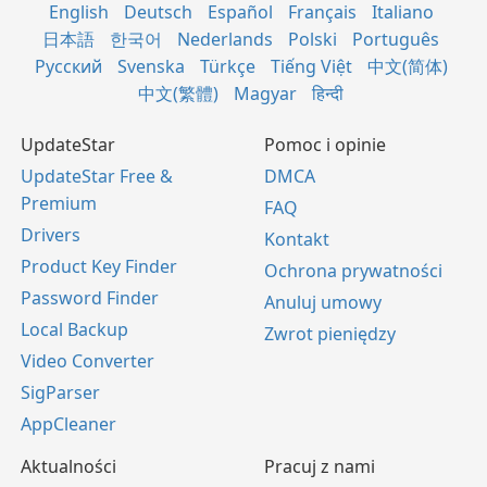
English
Deutsch
Español
Français
Italiano
日本語
한국어
Nederlands
Polski
Português
Русский
Svenska
Türkçe
Tiếng Việt
中文(简体)
中文(繁體)
Magyar
हिन्दी
UpdateStar
Pomoc i opinie
UpdateStar Free &
DMCA
Premium
FAQ
Drivers
Kontakt
Product Key Finder
Ochrona prywatności
Password Finder
Anuluj umowy
Local Backup
Zwrot pieniędzy
Video Converter
SigParser
AppCleaner
Aktualności
Pracuj z nami