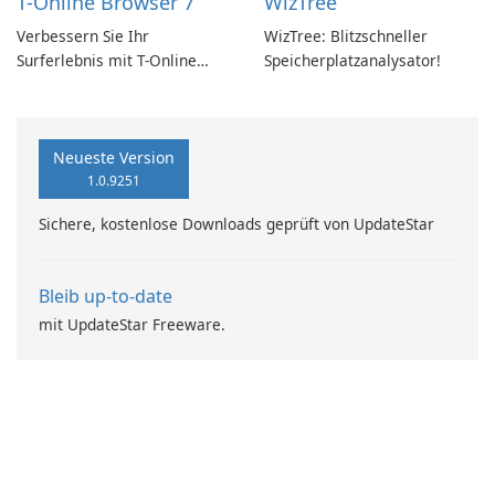
T-Online Browser 7
WizTree
Verbessern Sie Ihr
WizTree: Blitzschneller
Surferlebnis mit T-Online
Speicherplatzanalysator!
Browser 7
Neueste Version
1.0.9251
Sichere, kostenlose Downloads geprüft von UpdateStar
Bleib up-to-date
mit UpdateStar Freeware.