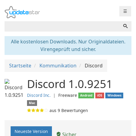
☰
Alle kostenlosen Downloads. Nur Originaldateien.
Virengeprüft und sicher.
Startseite
Kommunikation
Discord
Discord 1.0.9251
Discord Inc.
❘
Freeware
Android
iOS
Windows
Mac
aus
9
Bewertungen
Neueste Version
Sicher