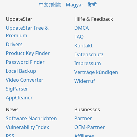
中文(繁體)
Magyar
हिन्दी
UpdateStar
Hilfe & Feedback
UpdateStar Free &
DMCA
Premium
FAQ
Drivers
Kontakt
Product Key Finder
Datenschutz
Password Finder
Impressum
Local Backup
Verträge kündigen
Video Converter
Widerruf
SigParser
AppCleaner
News
Businesses
Software-Nachrichten
Partner
Vulnerability Index
OEM-Partner
RSS
Affiliates