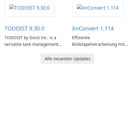
software designed to help
users capture, organize, and
access information across
multiple devices.
TODOIST 9.30.0
XnConvert 1.114
TODOIST by Doist Inc. is a
Effiziente
versatile task management
Bildstapelverarbeitung mit
tool designed to help
XnConvert
individuals and teams
Alle neuesten Updates
organize their work and
increase productivity.