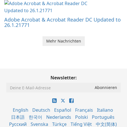
Adobe Acrobat & Acrobat Reader DC Updated to
26.1.21771
Mehr Nachrichten
Newsletter:
English
Deutsch
Español
Français
Italiano
日本語
한국어
Nederlands
Polski
Português
Русский
Svenska
Türkçe
Tiếng Việt
中文(简体)