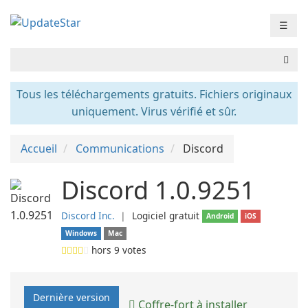
☰
Tous les téléchargements gratuits. Fichiers originaux
uniquement. Virus vérifié et sûr.
Accueil
Communications
Discord
Discord 1.0.9251
Discord Inc.
❘
Logiciel gratuit
Android
iOS
Windows
Mac
hors
9
votes
Dernière version
Coffre-fort à installer