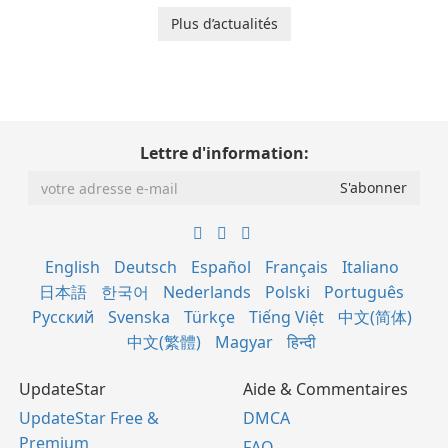
Plus d’actualités
Lettre d'information:
English
Deutsch
Español
Français
Italiano
日本語
한국어
Nederlands
Polski
Português
Русский
Svenska
Türkçe
Tiếng Việt
中文(简体)
中文(繁體)
Magyar
हिन्दी
UpdateStar
Aide & Commentaires
UpdateStar Free &
DMCA
Premium
FAQ