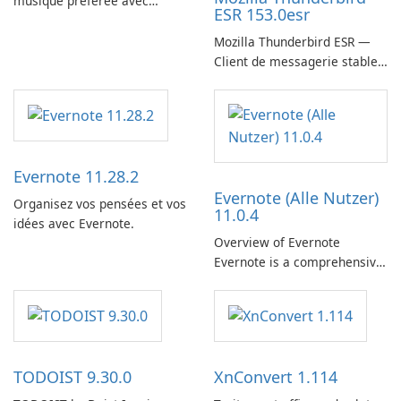
musique préférée avec
ESR 153.0esr
Spotify.
Mozilla Thunderbird ESR —
Client de messagerie stable,
sécurisé et prêt pour
l’entreprise
Evernote 11.28.2
Evernote (Alle Nutzer)
Organisez vos pensées et vos
11.0.4
idées avec Evernote.
Overview of Evernote
Evernote is a comprehensive
note-taking and organization
software designed to help
users capture, organize, and
access information across
multiple devices.
TODOIST 9.30.0
XnConvert 1.114