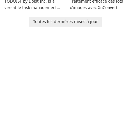
TODOIST by Doist Inc. is a
Traitement efficace des lots
versatile task management
d’images avec XnConvert
tool designed to help
individuals and teams
Toutes les dernières mises à jour
organize their work and
increase productivity.